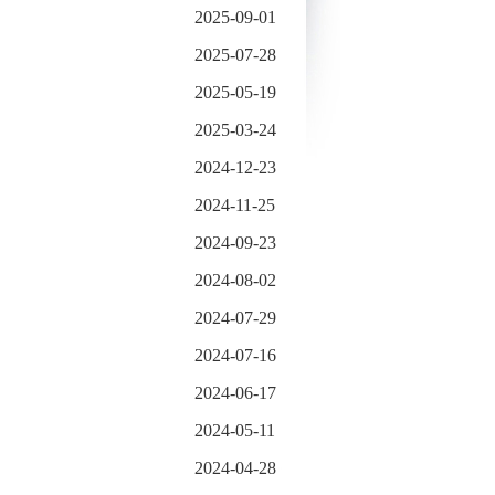
2025-09-01
2025-07-28
2025-05-19
2025-03-24
2024-12-23
2024-11-25
2024-09-23
2024-08-02
2024-07-29
2024-07-16
2024-06-17
2024-05-11
2024-04-28