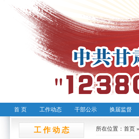
首 页
工作动态
干部公示
换届监督
所在位置：首页 
工 作 动 态