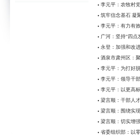
李元平：农牧村
•
筑牢信念基石 凝
•
李元平：有力有
•
广河：坚持“四点
•
永登：加强和改
•
酒泉市肃州区：
•
李元平：为打好
•
李元平：领导干
•
李元平：以更高
•
梁言顺：干部人
•
梁言顺：围绕实现
•
梁言顺：切实增
•
省委组织部：以
•