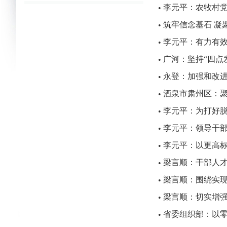
李元平：农牧村
•
筑牢信念基石 凝
•
李元平：有力有
•
广河：坚持“四点
•
永登：加强和改
•
酒泉市肃州区：
•
李元平：为打好
•
李元平：领导干
•
李元平：以更高
•
梁言顺：干部人
•
梁言顺：围绕实现
•
梁言顺：切实增
•
省委组织部：以
•