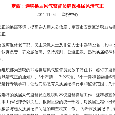
定西：选聘换届风气监督员确保换届风清气正
2011-11-04 举报中心
气正的换届环境，提高选人用人公信度，定西市安定区选聘22名
气正。
区离退休老干部、民主党派人士及非党人士中选聘22名（其中：
工作认真负责、群众威信高、坚持原则、公道正派、熟悉换届纪律
作。
委组织部为选聘的22名换届风气监督员发放了聘任书，签订了监
风清气正的通知》、5个严禁、17个不准、5个一律和省委组织
员进行专项学习，让他们熟悉有关换届纪律要求和监督范围，为
区选聘的换届风气监督员在履职时不仅监督换届工作，还积极宣
人事工作纪律予以关注。根据区委的统一部署，对换届过程中出
积极参与违反换届纪律问题的调查核实工作。 为严肃换届纪律，