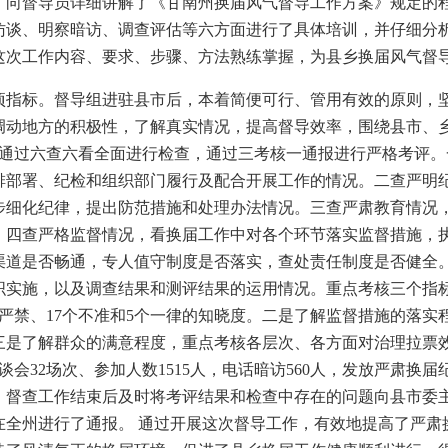
，向督导员详细讲解了《甘南州换届风气督导工作方案》规定的
访谈、明察暗访、调查评估等六方面进行了具体培训，并仔细分
这次工作内容、要求、步骤、方法熟练掌握，为县乡换届风气督
项指标。督导组进驻县市后，本着简便可行、管用有效的原则，
动地方的积极性，了解真实情况，提高督导效率，围绕县市、乡
，通过六查六看全面进行检查，通过三考核一通报进行严格考评。
排部署、纪检和组织部门履行及配合开展工作的情况。二查严明
步细化纪律，提出防范措施和处理办法情况。三查严肃教育情况
。四查严格监督情况，看换届工作中对各个环节落实监督措施，
渠道是否畅通，专人值守制度是否落实，查处责任制度是否健全
织实施，以及调查结果和测评结果的运用情况。重点考核三个指
严禁、17个不准和5个一律的知晓度。二是了解监督措施的落实
三是了解群众的满意程度，重点考核各层次、各方面对治理拉票
谈会32场次、参加人数1515人，电话暗访560人，发放严肃换
份。督查工作结束后及时将考评结果和检查中存在的问题向县市委
在全州进行了通报。 通过开展这次督导工作，有效地提高了严肃