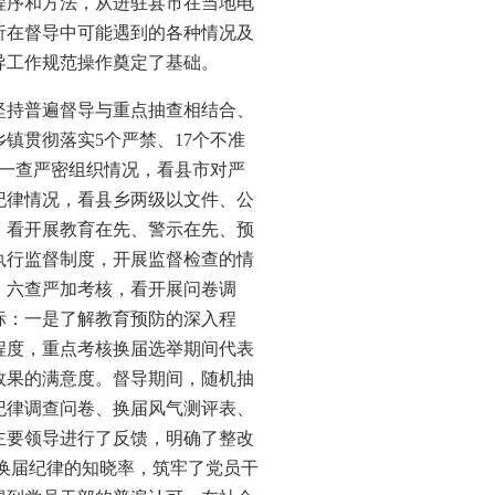
程序和方法，从进驻县市在当地电
析在督导中可能遇到的各种情况及
导工作规范操作奠定了基础。
坚持普遍督导与重点抽查相结合、
镇贯彻落实5个严禁、17个不准
一查严密组织情况，看县市对严
纪律情况，看县乡两级以文件、公
，看开展教育在先、警示在先、预
执行监督制度，开展监督检查的情
。六查严加考核，看开展问卷调
标：一是了解教育预防的深入程
程度，重点考核换届选举期间代表
效果的满意度。督导期间，随机抽
届纪律调查问卷、换届风气测评表、
主要领导进行了反馈，明确了整改
换届纪律的知晓率，筑牢了党员干