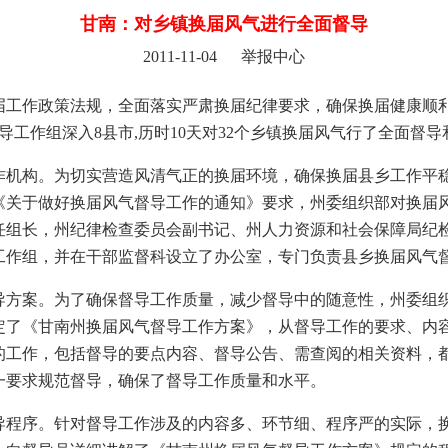
甘南：对乡镇换届风气进行全面督导
2011-11-04 举报中心
届工作政策法规，全面落实严肃换届纪律要求，确保换届健康顺
导工作组深入8县市,历时10天对32个乡镇换届风气行了全面督导
作机构。为切实营造风清气正的换届环境，确保换届县乡工作平
《关于做好换届风气督导工作的通知》要求，州委组织部对换届
任组长，州纪律检查委员会副书记、州人力资源和社会保障局纪
工作组，并在干部监督科设立了办公室，专门负责县乡换届风气
导方案。为了确保督导工作质量，减少督导中的随意性，州委组
定了《甘南州换届风气督导工作方案》，从督导工作的要求、内
的工作，包括督导的要点内容、督导公告、需查阅的相关资料，
一要求规范督导，确保了督导工作质量和水平。
导程序。针对督导工作涉及的内容多、环节细、程序严的实际，